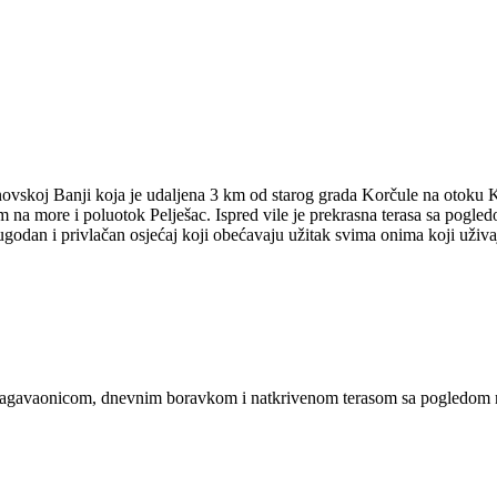
ovskoj Banji koja je udaljena 3 km od starog grada Korčule na otoku Ko
na more i poluotok Pelješac. Ispred vile je prekrasna terasa sa pogled
iti ugodan i privlačan osjećaj koji obećavaju užitak svima onima koji u
agavaonicom, dnevnim boravkom i natkrivenom terasom sa pogledom 