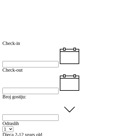
Check-in
Check-out
Broj gostiju:
Odraslih
Djeca
2-12 years old