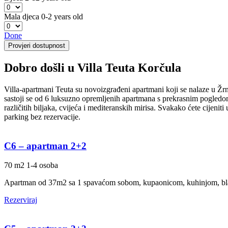
Mala djeca
0-2 years old
Done
Provjeri dostupnost
Dobro došli u Villa Teuta Korčula
Villa-apartmani Teuta su novoizgrađeni apartmani koji se nalaze u Žrn
sastoji se od 6 luksuzno opremljenih apartmana s prekrasnim pogledom 
različitih biljaka, cvijeća i mediteranskih mirisa. Svakako ćete cijen
parking bez rezervacije.
C6 – apartman 2+2
70 m2
1-4 osoba
Apartman od 37m2 sa 1 spavaćom sobom, kupaonicom, kuhinjom, bl
Rezerviraj