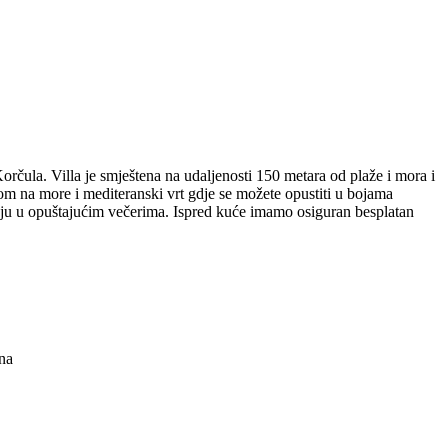
rčula. Villa je smještena na udaljenosti 150 metara od plaže i mora i
om na more i mediteranski vrt gdje se možete opustiti u bojama
živaju u opuštajućim večerima. Ispred kuće imamo osiguran besplatan
na