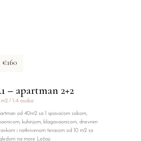
€160
1 – apartman 2+2
 m2
1-4 osoba
artman od 40m2 sa 1 spavaćom sobom,
paonicom, kuhinjom, blagavaonicom, dnevnim
ravkom i natkrivenom terasom od 10 m2 sa
gledom na more Ležaji: