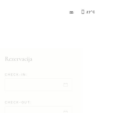
27
°
C
Rezervacija
CHECK-IN:
CHECK-OUT: