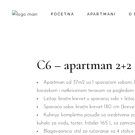
POČETNA
APARTMANI
O
C6 – apartman 2+2
Apartman od 37m2 sa 1 spavaćom sobom, k
boravkom i natkrivenom terasom sa pogledom
Ležaji: bračni krevet u spavaćoj sobi + leža
Spavaća soba: bračni krevet 180 cm (kreveti 
Kuhinja: kompletno posuđe sa sredstvima za 
kuhalo za vodu, toster, frižider 165 L sa zamrz
Blagavaonica: stol za ručavanje sa 4 stolice