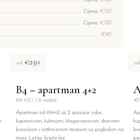
Cijena:
€150
Cijena:
€120
€90
€250
od
od
B4 – apartman 4+2
A
69 m2
1-6 osoba
40
Apartman od 69m2 sa 2 spavaće sobe,
Ap
m
kupaonicom, kuhinjom, blagavaonicom, dnevnim
ku
boravkom i natkrivenom terasom sa pogledom na
bo
more Ležaji: bračni kre
po