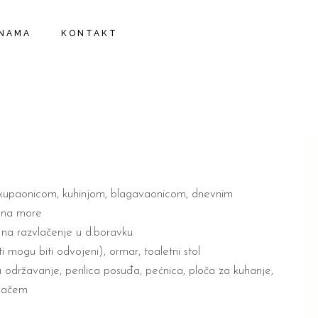
 NAMA
KONTAKT
upaonicom, kuhinjom, blagavaonicom, dnevnim
 na more
j na razvlačenje u d.boravku
mogu biti odvojeni), ormar, toaletni stol
održavanje, perilica posuđa, pećnica, ploča za kuhanje,
ivačem