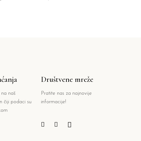
aćanja
Društvene mreže
i na naš
Pratite nas za najnovije
 čiji podaci su
informacije!
ikom