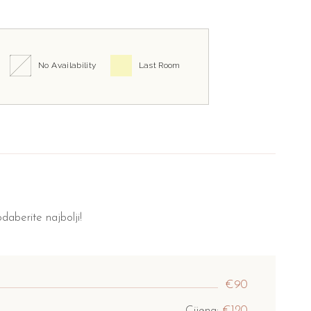
No Availability
Last Room
daberite najbolji!
€90
Cijena:
€120